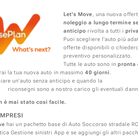
Let's Move
, una nuova offert
noleggio a lungo termine s
anticipo
rivolta a tutti i
priva
Puoi scegliere l'auto più adat
offerte disponibili o chieder
preventivo personalizzato.
Tutte le auto sono in
pronta
erai la tua nuova auto in massimo
40 giorni
.
oleggiare un'auto senza anticipo e 
 sono a nostro carico gli eventuali danni 
 è mai stato così facile.
OMPRESI
hai un pachetto base di Auto Soccorso stradale RC
ve
ica Gestione sinistri App e se aggiungi gli altri pacc