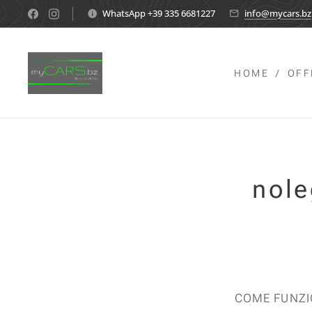
WhatsApp +39 335 6681227
info@mycars.bz
HOME
OFF
nole
COME FUNZIO