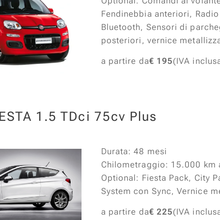
Optional: Comandi al volant
Fendinebbia anteriori, Radi
Bluetooth, Sensori di parch
posteriori, vernice metallizz
a partire da
€ 195
(IVA inclus
ESTA 1.5 TDci 75cv Plus
Durata: 48 mesi
Chilometraggio: 15.000 km 
Optional: Fiesta Pack, City 
System con Sync, Vernice me
a partire da
€ 225
(IVA inclus