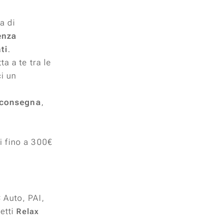
a di
enza
ti
.
ta a te tra le
ci un
 consegna
,
quando la
fino a 300€
 Auto, PAI,
hetti
Relax