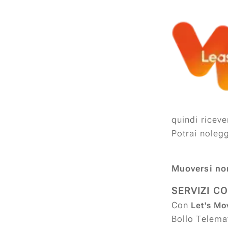
quindi ricev
Potrai n
riconsegni
Muoversi non
SERVIZI C
Con
Let's Mo
Bollo Telemat