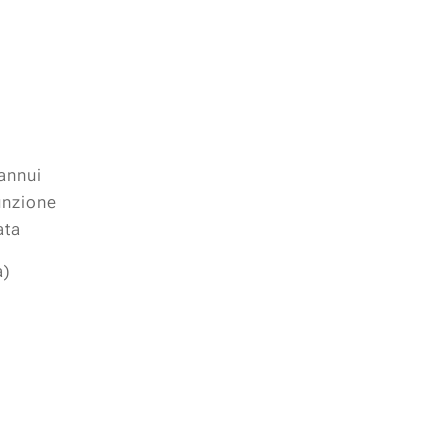
annui
unzione
ata
a)