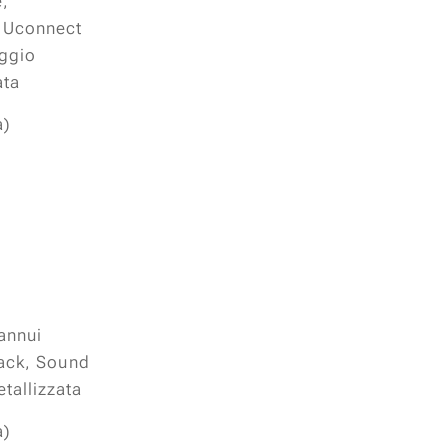
e,
o Uconnect
eggio
ata
a)
annui
Pack, Sound
tallizzata
a)