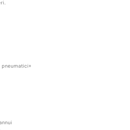
ri.
e pneumatici+
annui