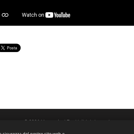
© 2026 Mycars.bz | Tutti i diritti riservati
en in Bozen - Rent car Airport - Rent and buy - Noleggio Aerop
a sicurezza del nostro sito web e