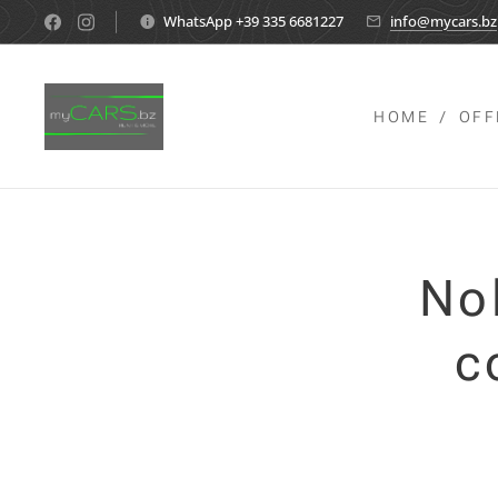
WhatsApp +39 335 6681227
info@mycars.bz
HOME
OFF
No
c