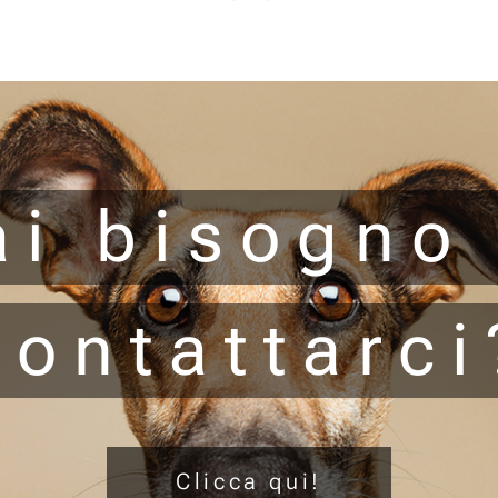
ai bisogno 
contattarci
Clicca qui!