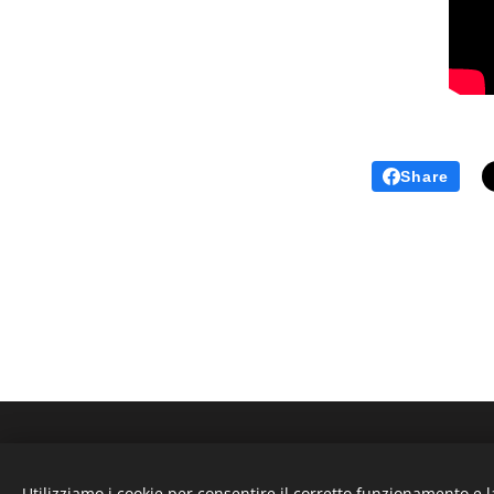
Share
Noleggio a Bolzano - Mietwag
Utilizziamo i cookie per consentire il corretto funzionamento e l